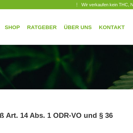
Wir verkaufen kein THC, 
SHOP
RATGEBER
ÜBER UNS
KONTAKT
äß Art. 14 Abs. 1 ODR-VO und § 36