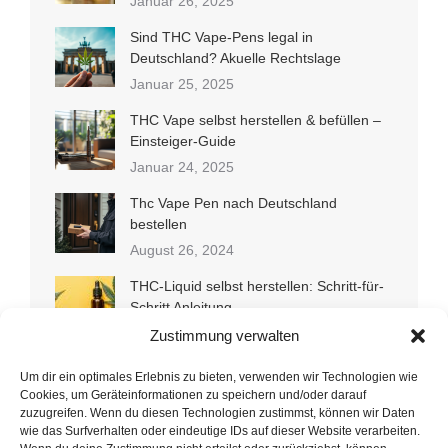
Januar 26, 2025
Sind THC Vape-Pens legal in
Deutschland? Akuelle Rechtslage
Januar 25, 2025
THC Vape selbst herstellen & befüllen –
Einsteiger-Guide
Januar 24, 2025
Thc Vape Pen nach Deutschland
bestellen
August 26, 2024
THC-Liquid selbst herstellen: Schritt-für-
Schritt Anleitung
Juli 5, 2024
Zustimmung verwalten
Wax Liquidizer Alternativen: Welche
Um dir ein optimales Erlebnis zu bieten, verwenden wir Technologien wie
Optionen gibt es?
Cookies, um Geräteinformationen zu speichern und/oder darauf
zuzugreifen. Wenn du diesen Technologien zustimmst, können wir Daten
Juli 1, 2024
wie das Surfverhalten oder eindeutige IDs auf dieser Website verarbeiten.