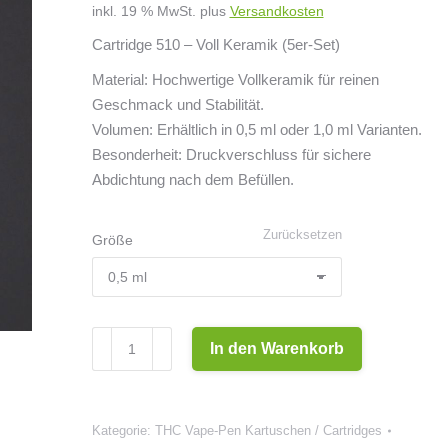
inkl. 19 % MwSt.
plus
Versandkosten
Cartridge 510 – Voll Keramik (5er-Set)
Material: Hochwertige Vollkeramik für reinen
Geschmack und Stabilität.
Volumen: Erhältlich in 0,5 ml oder 1,0 ml Varianten.
Besonderheit: Druckverschluss für sichere
Abdichtung nach dem Befüllen.
Zurücksetzen
Größe
Cartridge
In den Warenkorb
510
–
Voll
Kategorie:
THC Vape-Pen Kartuschen / Cartridges
Keramik