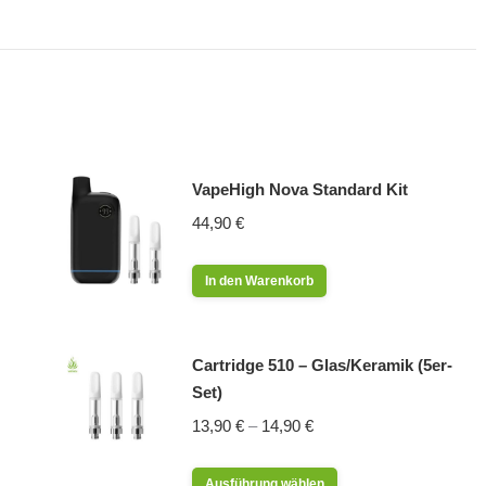
VapeHigh Nova Standard Kit
44,90
€
In den Warenkorb
Cartridge 510 – Glas/Keramik (5er-
Set)
13,90
€
–
14,90
€
Dieses
Ausführung wählen