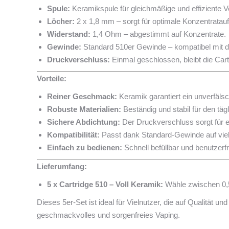
Spule:
Keramikspule für gleichmäßige und effiziente 
Löcher:
2 x 1,8 mm – sorgt für optimale Konzentrata
Widerstand:
1,4 Ohm – abgestimmt auf Konzentrate.
Gewinde:
Standard 510er Gewinde – kompatibel mit 
Druckverschluss:
Einmal geschlossen, bleibt die Cart
Vorteile:
Reiner Geschmack:
Keramik garantiert ein unverfäls
Robuste Materialien:
Beständig und stabil für den tä
Sichere Abdichtung:
Der Druckverschluss sorgt für e
Kompatibilität:
Passt dank Standard-Gewinde auf viel
Einfach zu bedienen:
Schnell befüllbar und benutzerfr
Lieferumfang:
5 x Cartridge 510 – Voll Keramik:
Wähle zwischen 0,5
Dieses 5er-Set ist ideal für Vielnutzer, die auf Qualität u
geschmackvolles und sorgenfreies Vaping.