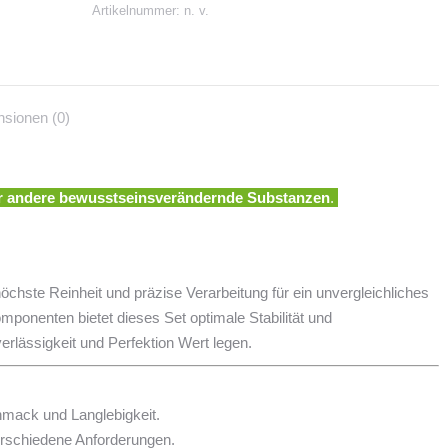
Artikelnummer:
n. v.
(5er-
Set)
Menge
sionen (0)
er andere bewusstseinsverändernde Substanzen
.
öchste Reinheit und präzise Verarbeitung für ein unvergleichliches
mponenten bietet dieses Set optimale Stabilität und
erlässigkeit und Perfektion Wert legen.
mack und Langlebigkeit.
verschiedene Anforderungen.