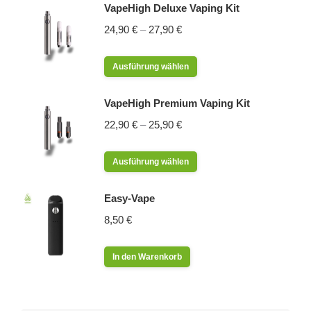
VapeHigh Deluxe Vaping Kit
24,90
€
–
27,90
€
Dieses
Ausführung wählen
Produkt
weist
VapeHigh Premium Vaping Kit
mehrere
22,90
€
–
25,90
€
Varianten
auf.
Dieses
Ausführung wählen
Die
Produkt
Optionen
weist
Easy-Vape
können
mehrere
8,50
€
auf
Varianten
der
auf.
Produktseite
In den Warenkorb
Die
gewählt
Optionen
werden
können