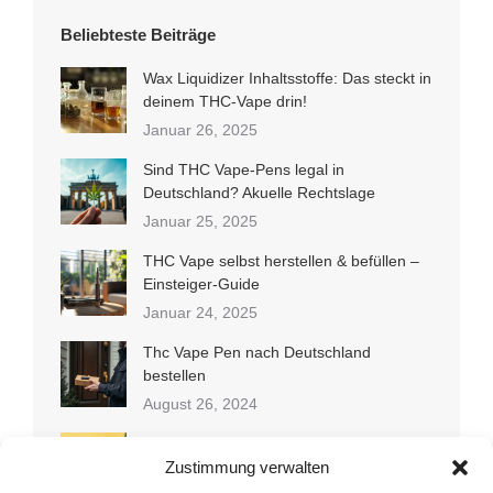
auf
Beliebteste Beiträge
der
Produktseite
Wax Liquidizer Inhaltsstoffe: Das steckt in
gewählt
deinem THC-Vape drin!
werden
Januar 26, 2025
Sind THC Vape-Pens legal in
Deutschland? Akuelle Rechtslage
Januar 25, 2025
THC Vape selbst herstellen & befüllen –
Einsteiger-Guide
Januar 24, 2025
Thc Vape Pen nach Deutschland
bestellen
August 26, 2024
THC-Liquid selbst herstellen: Schritt-für-
Schritt Anleitung
Zustimmung verwalten