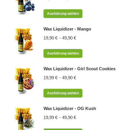
Dieses
Ausführung wählen
Produkt
weist
Wax Liquidizer - Mango
mehrere
19,90
€
–
49,90
€
Varianten
auf.
Dieses
Ausführung wählen
Die
Produkt
Optionen
weist
Wax Liquidizer - Girl Scout Cookies
können
mehrere
19,99
€
–
49,90
€
auf
Varianten
der
auf.
Dieses
Produktseite
Ausführung wählen
Die
Produkt
gewählt
Optionen
weist
werden
Wax Liquidizer - OG Kush
können
mehrere
19,99
€
–
49,90
€
auf
Varianten
der
auf.