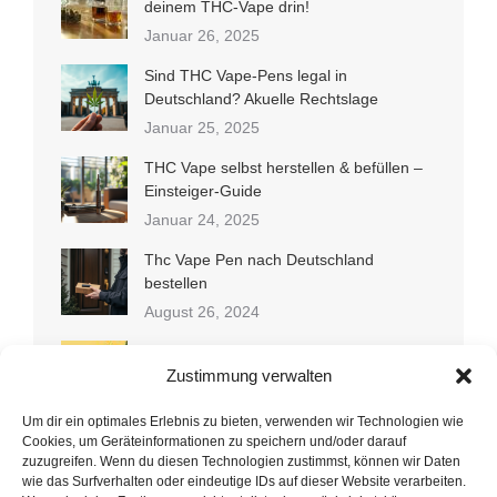
deinem THC-Vape drin!
Optionen
werden
Januar 26, 2025
können
auf
Sind THC Vape-Pens legal in
der
Deutschland? Akuelle Rechtslage
Produktseite
Januar 25, 2025
gewählt
THC Vape selbst herstellen & befüllen –
werden
Einsteiger-Guide
Januar 24, 2025
Thc Vape Pen nach Deutschland
bestellen
August 26, 2024
THC-Liquid selbst herstellen: Schritt-für-
Schritt Anleitung
Zustimmung verwalten
Juli 5, 2024
Um dir ein optimales Erlebnis zu bieten, verwenden wir Technologien wie
Cookies, um Geräteinformationen zu speichern und/oder darauf
Wax Liquidizer Alternativen: Welche
zuzugreifen. Wenn du diesen Technologien zustimmst, können wir Daten
Optionen gibt es?
wie das Surfverhalten oder eindeutige IDs auf dieser Website verarbeiten.
Juli 1, 2024