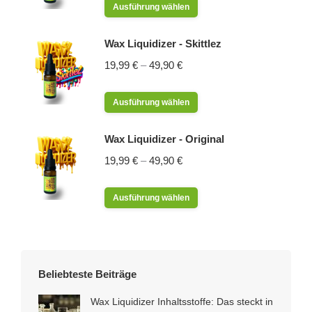
Dieses
Produktseite
Ausführung wählen
Die
Produkt
gewählt
Optionen
weist
werden
Wax Liquidizer - Skittlez
können
mehrere
19,99
€
–
49,90
€
auf
Varianten
der
auf.
Dieses
Produktseite
Ausführung wählen
Die
Produkt
gewählt
Optionen
weist
werden
Wax Liquidizer - Original
können
mehrere
19,99
€
–
49,90
€
auf
Varianten
der
auf.
Dieses
Produktseite
Ausführung wählen
Die
Produkt
gewählt
Optionen
weist
werden
können
mehrere
auf
Varianten
Beliebteste Beiträge
der
auf.
Produktseite
Die
Wax Liquidizer Inhaltsstoffe: Das steckt in
gewählt