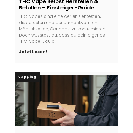
THC Vape Selbst Herstellen &
Befüllen – Einsteiger-Guide
THC-Vapes sind eine der effizientesten,
diskretesten und geschmackvollsten
Möglichkeiten, Cannabis zu konsumieren.
Doch wusstest du, dass du dein eigenes
THC-Vape-Liquid
Jetzt Lesen!
Vapping