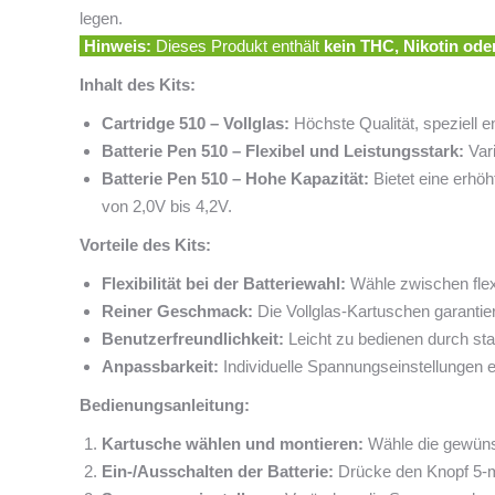
legen.
Hinweis:
Dieses Produkt enthält
kein THC, Nikotin od
Inhalt des Kits:
Cartridge 510 – Vollglas:
Höchste Qualität, speziell e
Batterie Pen 510 – Flexibel und Leistungsstark:
Vari
Batterie Pen 510 – Hohe Kapazität:
Bietet eine erhö
von 2,0V bis 4,2V.
Vorteile des Kits:
Flexibilität bei der Batteriewahl:
Wähle zwischen flexi
Reiner Geschmack:
Die Vollglas-Kartuschen garanti
Benutzerfreundlichkeit:
Leicht zu bedienen durch sta
Anpassbarkeit:
Individuelle Spannungseinstellungen 
Bedienungsanleitung:
Kartusche wählen und montieren:
Wähle die gewünsc
Ein-/Ausschalten der Batterie:
Drücke den Knopf 5-ma