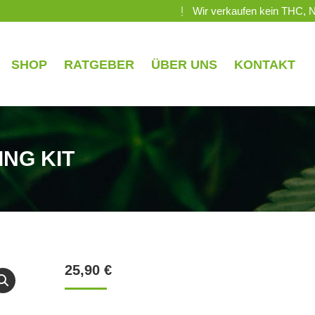
Wir verkaufen kein THC, 
SHOP
RATGEBER
ÜBER UNS
KONTAKT
NG KIT
25,90
€