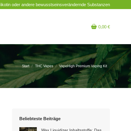
Nikotin oder andere bewusstseinsverändernde Substanzen
0,00
€
Sie befinden sich hier:
Start
THC Vapes
VapeHigh Premium Vaping Kit
Beliebteste Beiträge
Wax Liquidizer Inhaltsstoffe: Das