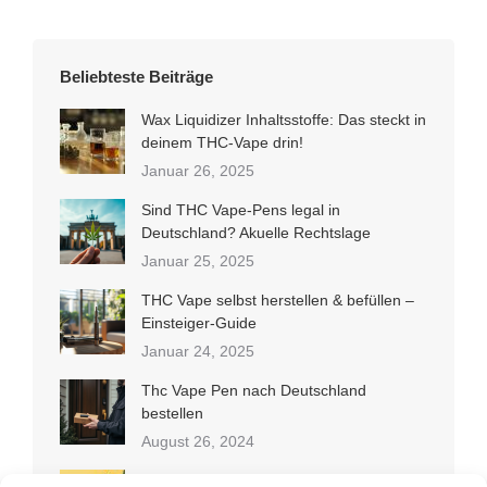
weist
werden
können
mehrere
auf
Varianten
Beliebteste Beiträge
der
auf.
Produktseite
Die
Wax Liquidizer Inhaltsstoffe: Das steckt in
gewählt
deinem THC-Vape drin!
Optionen
werden
Januar 26, 2025
können
auf
Sind THC Vape-Pens legal in
der
Deutschland? Akuelle Rechtslage
Produktseite
Januar 25, 2025
gewählt
THC Vape selbst herstellen & befüllen –
werden
Einsteiger-Guide
Januar 24, 2025
Thc Vape Pen nach Deutschland
bestellen
August 26, 2024
THC-Liquid selbst herstellen: Schritt-für-