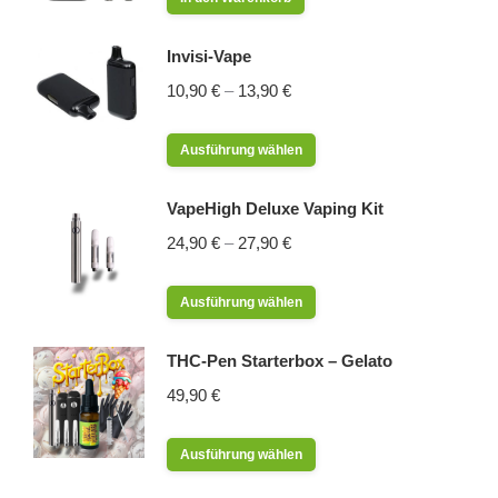
Invisi-Vape
10,90
€
–
13,90
€
Dieses
Ausführung wählen
Produkt
weist
VapeHigh Deluxe Vaping Kit
mehrere
24,90
€
–
27,90
€
Varianten
auf.
Dieses
Ausführung wählen
Die
Produkt
Optionen
weist
THC-Pen Starterbox – Gelato
können
mehrere
49,90
€
auf
Varianten
der
auf.
Dieses
Produktseite
Ausführung wählen
Die
Produkt
gewählt
Optionen